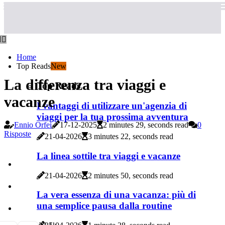
Home
Top Reads
New
La differenza tra viaggi e
Top Reads
vacanze
I vantaggi di utilizzare un'agenzia di
viaggi per la tua prossima avventura
Ennio Orfei
17-12-2025
2 minutes 29, seconds read
0
Risposte
21-04-2026
3 minutes 22, seconds read
La linea sottile tra viaggi e vacanze
21-04-2026
2 minutes 50, seconds read
La vera essenza di una vacanza: più di
una semplice pausa dalla routine