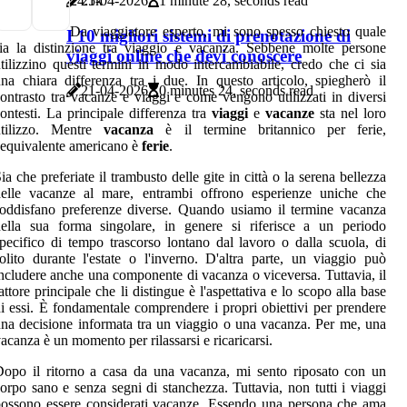
21-04-2026
1 minute 28, seconds read
2
4.5k
Da viaggiatore esperto, mi sono spesso chiesto quale
I 10 migliori sistemi di prenotazione di
ia la distinzione tra viaggio e vacanza. Sebbene molte persone
viaggi online che devi conoscere
tilizzino questi termini in modo intercambiabile, credo che ci sia
na chiara differenza tra i due. In questo articolo, spiegherò il
21-04-2026
0 minutes 24, seconds read
ontrasto tra vacanze e viaggi e come vengono utilizzati in diversi
ontesti. La principale differenza tra
viaggi
e
vacanze
sta nel loro
utilizzo. Mentre
vacanza
è il termine britannico per ferie,
'equivalente americano è
ferie
.
ia che preferiate il trambusto delle gite in città o la serena bellezza
delle vacanze al mare, entrambi offrono esperienze uniche che
oddisfano preferenze diverse. Quando usiamo il termine vacanza
ella sua forma singolare, in genere si riferisce a un periodo
pecifico di tempo trascorso lontano dal lavoro o dalla scuola, di
olito durante l'estate o l'inverno. D'altra parte, un viaggio può
ncludere anche una componente di vacanza o viceversa. Tuttavia, il
attore principale che li distingue è l'aspettativa e lo scopo alla base
i essi. È fondamentale comprendere i propri obiettivi per prendere
na decisione informata tra un viaggio o una vacanza. Per me, una
acanza è un momento per rilassarsi e ricaricarsi.
opo il ritorno a casa da una vacanza, mi sento riposato con un
orpo sano e senza segni di stanchezza. Tuttavia, non tutti i viaggi
ossono essere considerati vacanze. Essendo una persona che ama