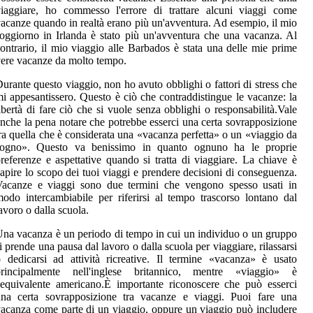
iaggiare, ho commesso l'errore di trattare alcuni viaggi come
acanze quando in realtà erano più un'avventura. Ad esempio, il mio
oggiorno in Irlanda è stato più un'avventura che una vacanza. Al
ontrario, il mio viaggio alle Barbados è stata una delle mie prime
ere vacanze da molto tempo.
urante questo viaggio, non ho avuto obblighi o fattori di stress che
i appesantissero. Questo è ciò che contraddistingue le vacanze: la
ibertà di fare ciò che si vuole senza obblighi o responsabilità.Vale
nche la pena notare che potrebbe esserci una certa sovrapposizione
ra quella che è considerata una «vacanza perfetta» o un «viaggio da
sogno». Questo va benissimo in quanto ognuno ha le proprie
referenze e aspettative quando si tratta di viaggiare. La chiave è
apire lo scopo dei tuoi viaggi e prendere decisioni di conseguenza.
Vacanze e viaggi sono due termini che vengono spesso usati in
odo intercambiabile per riferirsi al tempo trascorso lontano dal
avoro o dalla scuola.
na vacanza è un periodo di tempo in cui un individuo o un gruppo
i prende una pausa dal lavoro o dalla scuola per viaggiare, rilassarsi
 dedicarsi ad attività ricreative. Il termine «vacanza» è usato
principalmente nell'inglese britannico, mentre «viaggio» è
'equivalente americano.È importante riconoscere che può esserci
una certa sovrapposizione tra vacanze e viaggi. Puoi fare una
acanza come parte di un viaggio, oppure un viaggio può includere