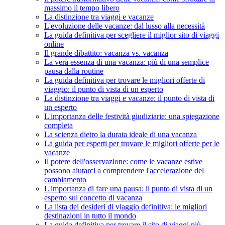
massimo il tempo libero
La distinzione tra viaggi e vacanze
L'evoluzione delle vacanze: dal lusso alla necessità
La guida definitiva per scegliere il miglior sito di viaggi
online
Il grande dibattito: vacanza vs. vacanza
La vera essenza di una vacanza: più di una semplice
pausa dalla routine
La guida definitiva per trovare le migliori offerte di
viaggio: il punto di vista di un esperto
La distinzione tra viaggi e vacanze: il punto di vista di
un esperto
L'importanza delle festività giudiziarie: una spiegazione
completa
La scienza dietro la durata ideale di una vacanza
La guida per esperti per trovare le migliori offerte per le
vacanze
Il potere dell'osservazione: come le vacanze estive
possono aiutarci a comprendere l'accelerazione del
cambiamento
L'importanza di fare una pausa: il punto di vista di un
esperto sul concetto di vacanza
La lista dei desideri di viaggio definitiva: le migliori
destinazioni in tutto il mondo
La guida definitiva per trovare il sito di viaggi più